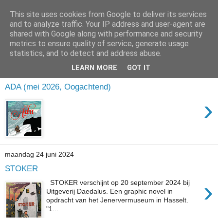
This site uses cookies from Google to deliver its services
and to analyze traffic. Your IP address and user-agent are
shared with Google along with performance and security
metrics to ensure quality of service, generate usage
statistics, and to detect and address abuse.
LEARN MORE
GOT IT
maandag 30 maart 2026
ADA (mei 2026, Oogachtend)
›
maandag 24 juni 2024
STOKER
›
STOKER verschijnt op 20 september 2024 bij
Uitgeverij Daedalus. Een graphic novel in
opdracht van het Jenervermuseum in Hasselt.
"1...