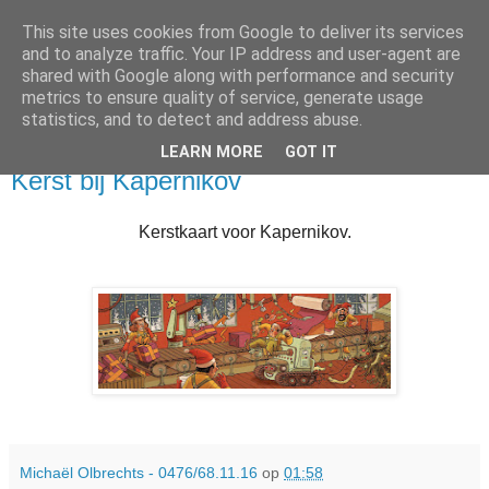
This site uses cookies from Google to deliver its services
and to analyze traffic. Your IP address and user-agent are
shared with Google along with performance and security
metrics to ensure quality of service, generate usage
statistics, and to detect and address abuse.
LEARN MORE
GOT IT
woensdag 20 december 2017
Kerst bij Kapernikov
Kerstkaart voor Kapernikov.
Michaël Olbrechts - 0476/68.11.16
op
01:58