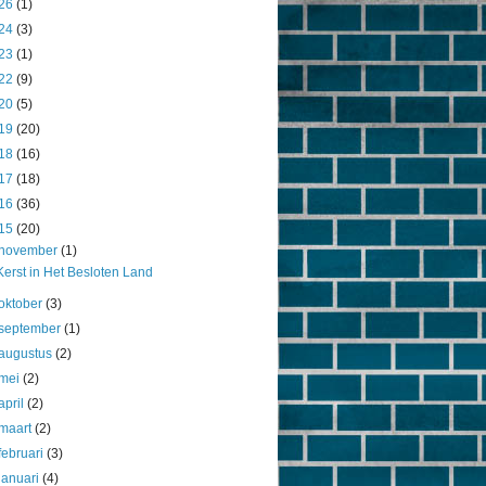
26
(1)
24
(3)
23
(1)
22
(9)
20
(5)
19
(20)
18
(16)
17
(18)
16
(36)
15
(20)
november
(1)
Kerst in Het Besloten Land
oktober
(3)
september
(1)
augustus
(2)
mei
(2)
april
(2)
maart
(2)
februari
(3)
januari
(4)