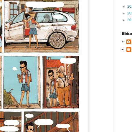
►
20
►
20
►
20
Bijdra