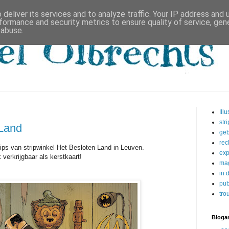
deliver its services and to analyze traffic. Your IP address and
formance and security metrics to ensure quality of service, ge
 abuse.
Illu
str
 Land
geb
rec
ips van stripwinkel Het Besloten Land in Leuven.
exp
 verkrijgbaar als kerstkaart!
ma
in 
pub
tro
Blogar