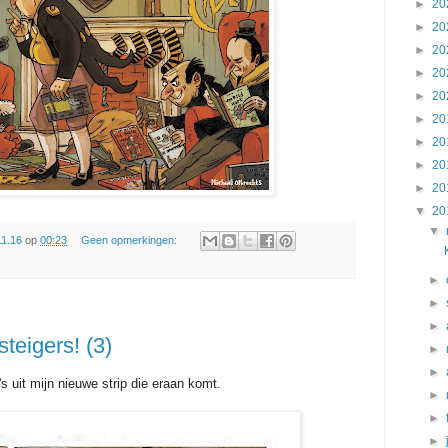
►
20
►
20
►
20
►
20
►
20
►
20
►
20
►
20
►
20
▼
20
▼
11.16
op
00:23
Geen opmerkingen:
►
►
►
teigers! (3)
►
►
s uit mijn nieuwe strip die eraan komt.
►
►
►