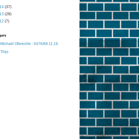
14
(37)
13
(28)
12
(7)
gers
Michaël Olbrechts - 0476/68.11.16
Thijs