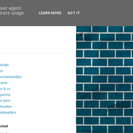
 user-agent
nerate usage
LEARN MORE
GOT IT
stratie
ips
oortekaartjes
lame
o & co
gazine
de pers
licaties
uwkaartjes
chief