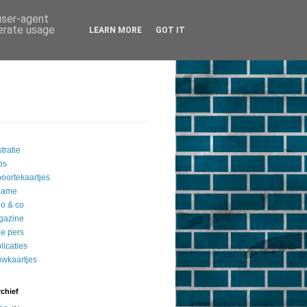
 user-agent
nerate usage
LEARN MORE
GOT IT
stratie
ips
oortekaartjes
lame
o & co
gazine
de pers
licaties
uwkaartjes
chief