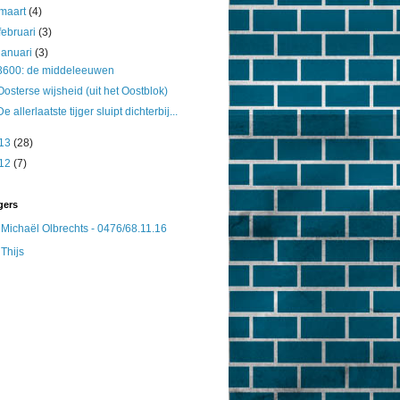
maart
(4)
februari
(3)
januari
(3)
3600: de middeleeuwen
Oosterse wijsheid (uit het Oostblok)
De allerlaatste tijger sluipt dichterbij...
13
(28)
12
(7)
gers
Michaël Olbrechts - 0476/68.11.16
Thijs