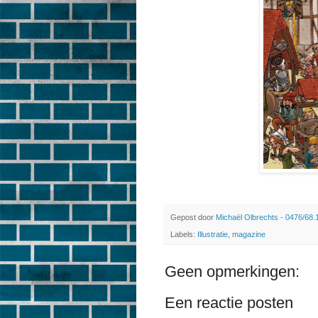
Gepost door
Michaël Olbrechts - 0476/68.
Labels:
Illustratie
,
magazine
Geen opmerkingen:
Een reactie posten