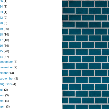
26
(1)
24
(3)
23
(1)
22
(9)
20
(5)
19
(20)
18
(16)
17
(18)
16
(36)
15
(20)
14
(37)
december
(3)
november
(2)
oktober
(3)
september
(3)
augustus
(4)
juli
(2)
juni
(3)
mei
(4)
april
(3)