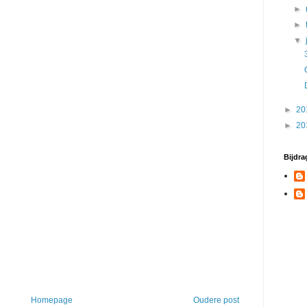
►
►
▼
►
20
►
20
Bijdra
Homepage
Oudere post