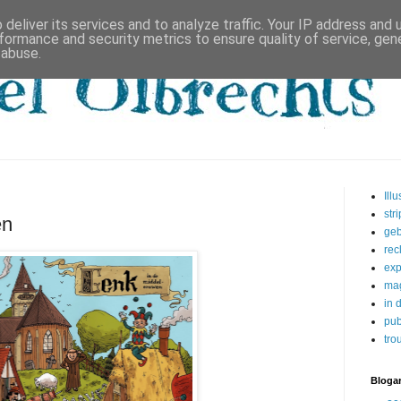
deliver its services and to analyze traffic. Your IP address and
formance and security metrics to ensure quality of service, ge
 abuse.
Illu
str
en
geb
rec
exp
ma
in 
pub
tro
Blogar