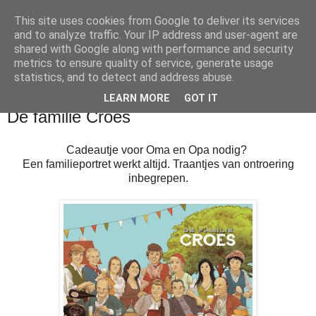
This site uses cookies from Google to deliver its services
and to analyze traffic. Your IP address and user-agent are
shared with Google along with performance and security
metrics to ensure quality of service, generate usage
statistics, and to detect and address abuse.
LEARN MORE
GOT IT
dinsdag 29 maart 2016
De familie Croes
Cadeautje voor Oma en Opa nodig?
Een familieportret werkt altijd. Traantjes van ontroering
inbegrepen.